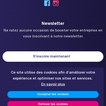
Newsletter
Ne ratez aucune occasion de booster votre entreprise en
vous inscrivant à notre newsletter.
S’inscrire maintenant
Ce site utilise des cookies afin d’améliorer votre
expérience et optimiser nos sites et services.
Subsidié par les fonds Feder
En savoir plus
© 2026 Visual Impact. Tous droits réservés.
Accepter les cookies
Mentions légales
-
Gestion des cookies
-
Conditions
générales de ventes
Refuser les cookies